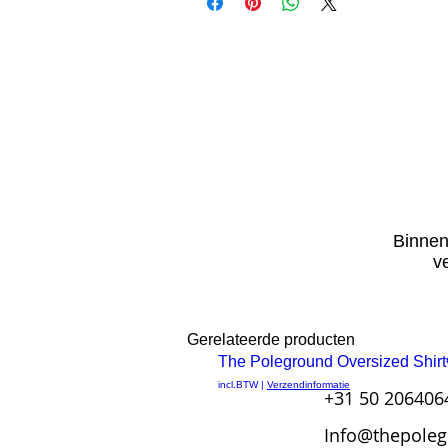
Binnen
v
Gerelateerde producten
OP=OP
The Poleground Oversized Shirt
Snel
incl.BTW
|
Verzendinformatie
+31 50 206406
overzicht
Info@thepoleg