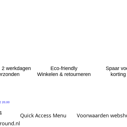
 2 werkdagen
Eco-friendly
Spaar vo
erzonden
Winkelen & retourneren
korting
Prijs
€ 20,00
4
Quick Access Menu
Voorwaarden websho
round.nl