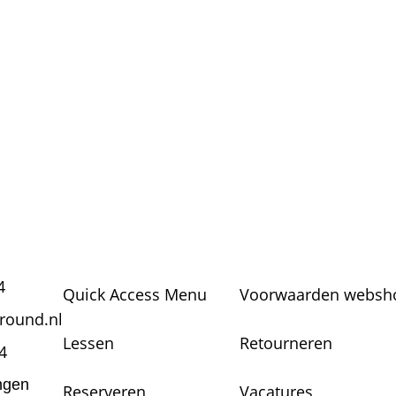
4
Quick Access Menu
Voorwaarden websho
round.nl
Lessen
Retourneren
4
ngen
Reserveren
Vacatures