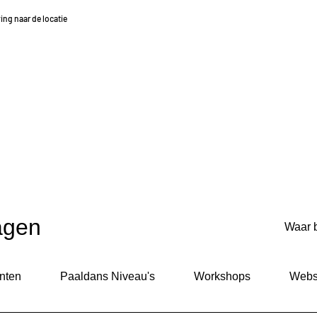
ving naar de locatie
agen
nten
Paaldans Niveau's
Workshops
Web