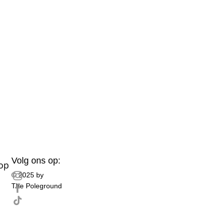
Volg ons op:
p​
© 2025 by
The Poleground