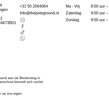
4
+31 50 2064064
Ma - Vrij
8:00 uur –
ngen
Info@thepoleground.nl
Zaterdag
9:00 uur –
12
Zondag
9:00 uur –
34673B01
 pand aan de Beckerweg in
nschool bevindt zich rechts
en op ons eigen