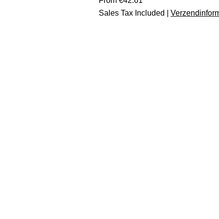
From
€42.61
Price
Sales Tax Included
|
Verzendinform