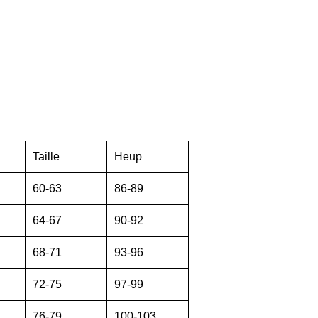
Taille
Heup
60-63
86-89
64-67
90-92
68-71
93-96
72-75
97-99
76-79
100-103