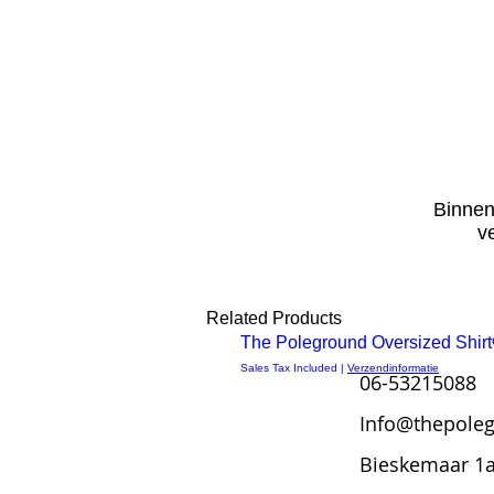
Binnen
v
Related Products
OP=OP
The Poleground Oversized Shirt
Quick
Sales Tax Included
|
Verzendinformatie
06-53215088
View
Info@thepoleg
Bieskemaar 1