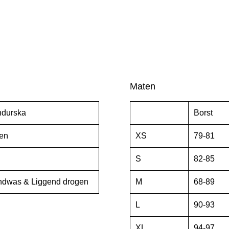
Maten
durska
Borst
en
XS
79-81
S
82-85
dwas & Liggend drogen
M
68-89
L
90-93
XL
94-97