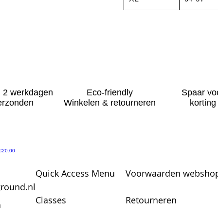
 2 werkdagen
Eco-friendly
Spaar vo
erzonden
Winkelen & retourneren
korting
Price
€20.00
Quick Access Menu
Voorwaarden webshop
round.nl
Classes
Retourneren
a