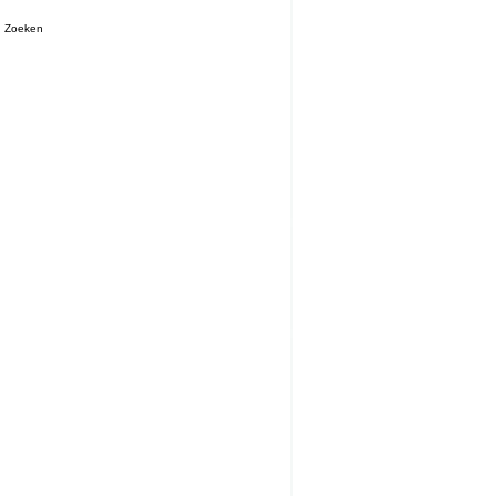
Zoeken
ij bestellen het voor jou.