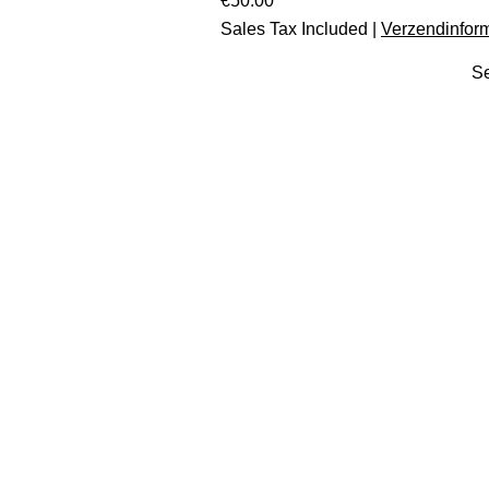
€50.00
Sales Tax Included
|
Verzendinform
Se