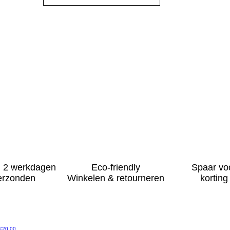
 2 werkdagen
Eco-friendly
Spaar vo
erzonden
Winkelen & retourneren
korting
Price
€20.00