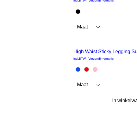
incl.BTW
|
Verzendinformatie
overzicht
Maat
High Waist Sticky Legging S
Snel
incl.BTW
|
Verzendinformatie
overzicht
Maat
In winkelw