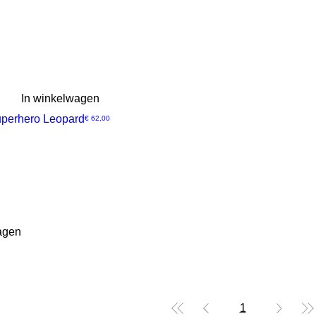
In winkelwagen
uperhero Leopard
Prijs
€ 62,00
agen
1