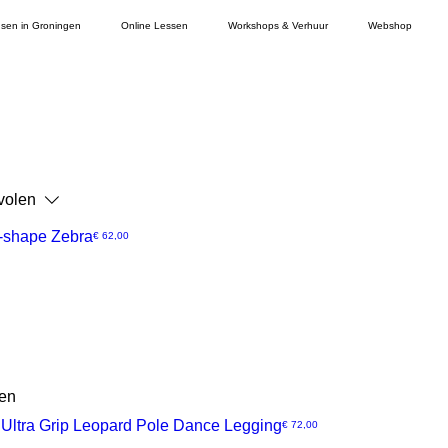
sen in Groningen
Online Lessen
Workshops & Verhuur
Webshop
volen
V-shape Zebra
Prijs
€ 62,00
gen
Ultra Grip Leopard Pole Dance Legging
Prijs
€ 72,00