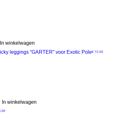
In winkelwagen
icky leggings “GARTER” voor Exotic Pole
Prijs
€ 72,00
In winkelwagen
8,00