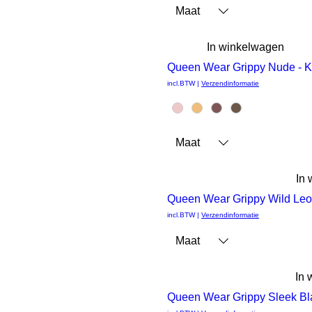
Maat
Mesh
Leggings
In winkelwagen
Queen Wear Grippy Nude - K
Snel
incl.BTW
|
Verzendinformatie
overzicht
Maat
In
Queen Wear Grippy Wild Leo
Snel
incl.BTW
|
Verzendinformatie
Maat
overzicht
In 
Queen Wear Grippy Sleek Bl
Snel