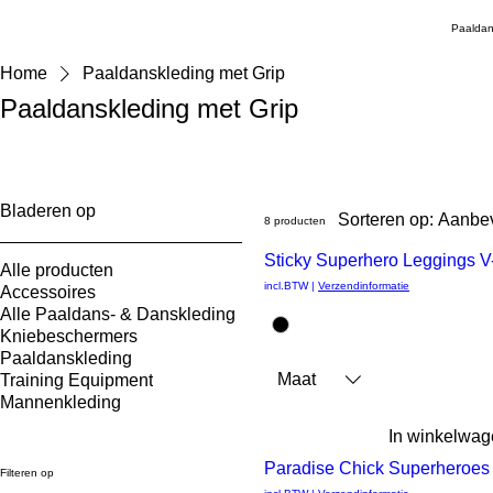
Paaldan
Home
Paaldanskleding met Grip
Paaldanskleding met Grip
Bladeren op
Sorteren op:
Aanbe
8 producten
Sticky Superhero Leggings 
Alle producten
Snel
incl.BTW
|
Verzendinformatie
Accessoires
Alle Paaldans- & Danskleding
Kniebeschermers
overzicht
Paaldanskleding
Maat
Training Equipment
Mannenkleding
In winkelwa
Paradise Chick Superheroes 
Filteren op
Snel