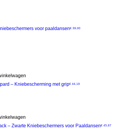
niebeschermers voor paaldansen
Prijs
€ 39,00
 winkelwagen
pard – Kniebescherming met grip
Prijs
€ 44,19
winkelwagen
ack – Zwarte Kniebeschermers voor Paaldansen
Prijs
€ 45,87